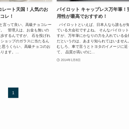
コレート天国！人気のお
パイロット キャップレス万年筆！
はコレ！
用性が最高でおすすめ！
と言って良い、高級チョコレー
パイロットといえば、日本人なら誰もが
す。 管理人は、お金も無いの
ている大会社ですよね。 そんなパイロッ
歩するんですが、 石を投げれ
すが、万年筆にかなりの力を入れている会
トショップのガラスに当たるん
だというのは、あまり知られてはいませ
と思うくらい、高級チョコのお
むしろ、車で言うとトヨタのイメージに近
ます。...
て、 品質が高いのに...
2014年1月8日
1