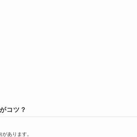
がコツ？
向
があります。