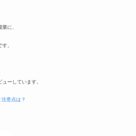
授業
に、
です。
ビューしています。
価と注意点は？