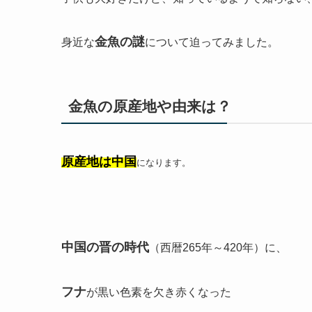
金魚の謎
身近な
について迫ってみました。
金魚の原産地や由来は？
原産地は中国
になります。
中国の晋の時代
（西暦265年～420年）に、
フナ
が黒い色素を欠き赤くなった