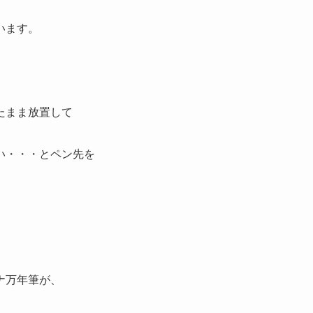
います。
たまま
放置
して
い
・・・とペン先を
ナ万年筆が、