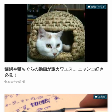
動物・ペット
猫鍋や猫ちぐらの動画が激カワユス… ニャンコ好き
必見！
2013年10月7日
文房具