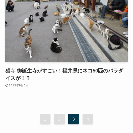
猫寺 御誕生寺がすごい！福井県にネコ50匹のパラダ
イスが！？
2013年9月5日
1
2
3
4